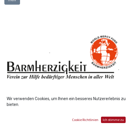
Barmherzigkeit e.V.
Wir verwenden Cookies, um Ihnen ein besseres Nutzererlebnis zu
bieten.
unterstützt das Netzwerk bei den Container-Transporten und in
der Projektarbeit.
Cookie Richtlinien
Ich stimme zu
mehr